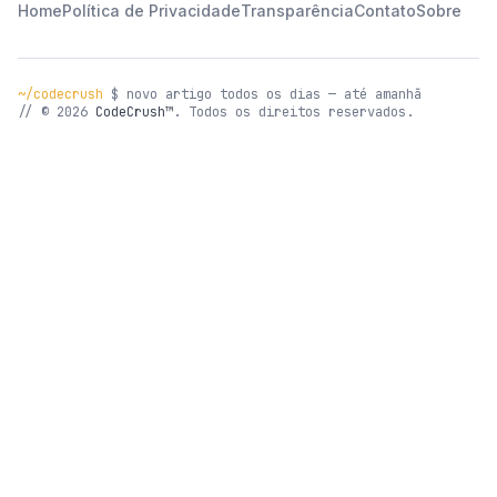
Home
Política de Privacidade
Transparência
Contato
Sobre
~/codecrush
$ novo artigo todos os dias — até amanhã
// © 2026
CodeCrush™
. Todos os direitos reservados.