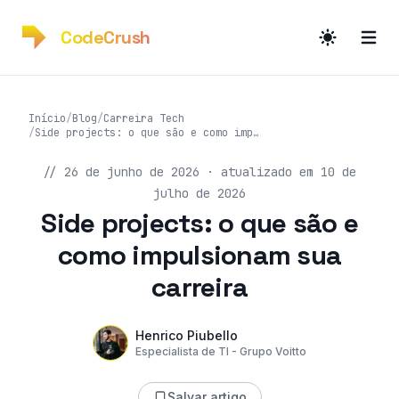
CodeCrush
Início
/
Blog
/
Carreira Tech
/
Side projects: o que são e como impulsionam sua carreira
Publicado em
//
26 de junho de 2026
·
atualizado em
10 de
julho de 2026
Side projects: o que são e
como impulsionam sua
carreira
Blog
Henrico Piubello
Henrico Piubello
Especialista de TI - Grupo Voitto
Especialista de TI - Grupo Voitto
Salvar artigo