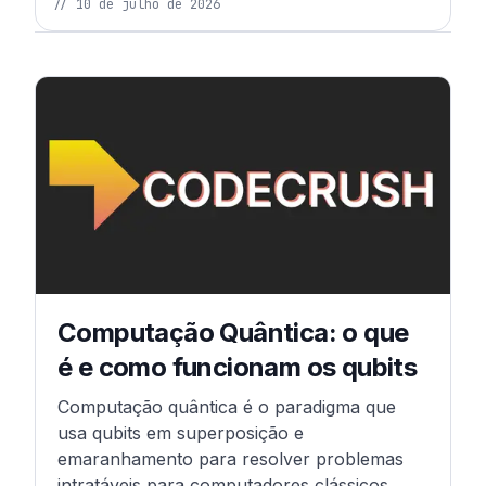
//
10 de julho de 2026
Continue navegando
Artigo anterior
Computação Quântica: o que
é e como funcionam os qubits
Computação quântica é o paradigma que
usa qubits em superposição e
emaranhamento para resolver problemas
intratáveis para computadores clássicos.