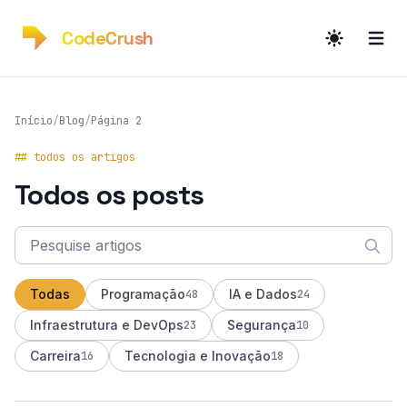
CodeCrush
Início
/
Blog
/
Página 2
## todos os artigos
Todos os posts
Pesquise Artigos
Todas
Programação
IA e Dados
48
24
Infraestrutura e DevOps
Segurança
23
10
Carreira
Tecnologia e Inovação
16
18