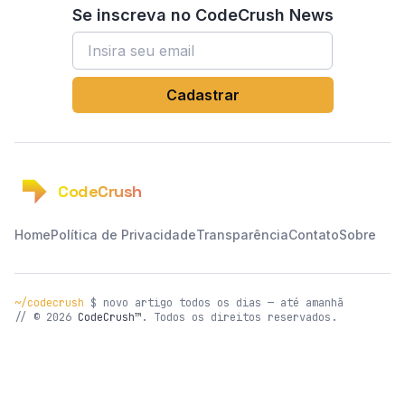
Se inscreva no CodeCrush News
Endereço de email
Cadastrar
CodeCrush
Home
Política de Privacidade
Transparência
Contato
Sobre
~/codecrush
$ novo artigo todos os dias — até amanhã
// © 2026
CodeCrush™
. Todos os direitos reservados.