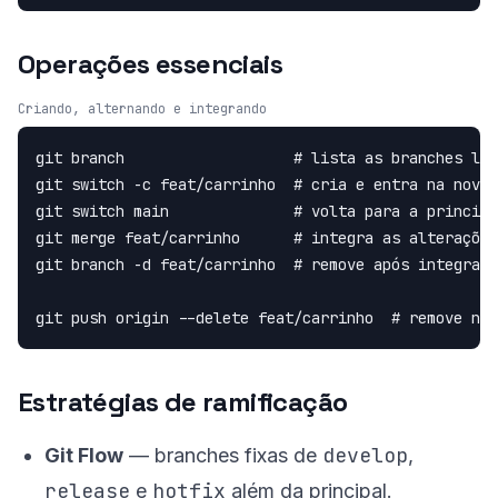
Operações essenciais
Criando, alternando e integrando
git branch                   # lista as branches loc
git switch -c feat/carrinho  # cria e entra na nova 
git switch main              # volta para a principa
git merge feat/carrinho      # integra as alterações

git branch -d feat/carrinho  # remove após integrar

git push origin --delete feat/carrinho  # remove no 
Estratégias de ramificação
develop
Git Flow
— branches fixas de
,
release
hotfix
e
além da principal.