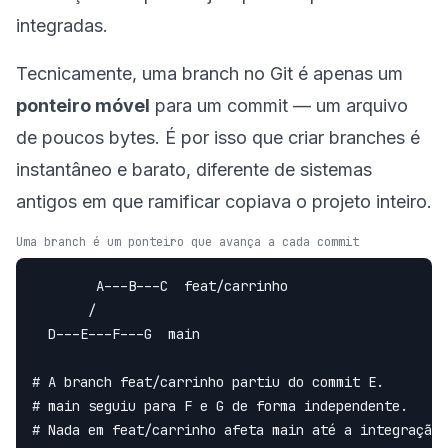
integradas.
Tecnicamente, uma branch no Git é apenas um
ponteiro móvel
para um commit — um arquivo
de poucos bytes. É por isso que criar branches é
instantâneo e barato, diferente de sistemas
antigos em que ramificar copiava o projeto inteiro.
Uma branch é um ponteiro que avança a cada commit
        A---B---C  feat/carrinho

       /

  D---E---F---G  main

# A branch feat/carrinho partiu do commit E.

# main seguiu para F e G de forma independente.

# Nada em feat/carrinho afeta main até a integração.