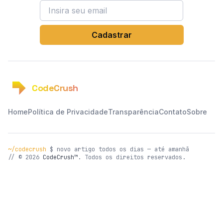
Endereço de email
Cadastrar
CodeCrush
Home
Política de Privacidade
Transparência
Contato
Sobre
~/codecrush
$ novo artigo todos os dias — até amanhã
// © 2026
CodeCrush™
. Todos os direitos reservados.